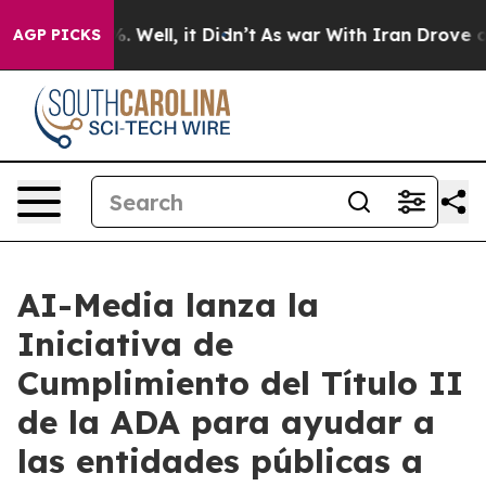
d 40%. Well, it Didn’t
As war With Iran Drove oil Pr
AGP PICKS
AI-Media lanza la
Iniciativa de
Cumplimiento del Título II
de la ADA para ayudar a
las entidades públicas a